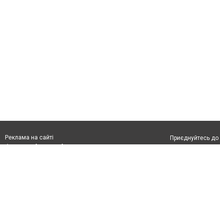
Реклама на сайті
Приєднуйтесь до 
Франшиза "CitySites"
З питань реклами:
Допускається цит
rek@citysites.ua
тексті обов'язко
розміщення прямо
абзацу в тексті 
Матеріали з плаш