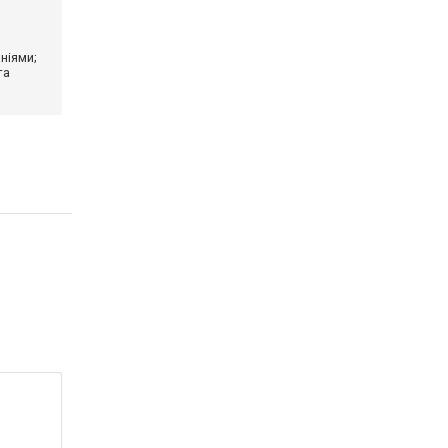
ніями;
та