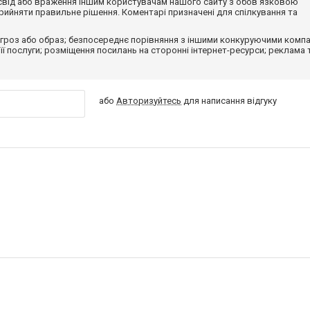
досвід або враження іншим користувачам нашого сайту з обов'язковою
ийняти правильне рішення. Коментарі призначені для спілкування та
гроз або образ; безпосереднє порівняння з іншими конкуруючими компа
 її послуги; розміщення посилань на сторонні інтернет-ресурси; реклама 
або
Авторизуйтесь
для написання відгуку