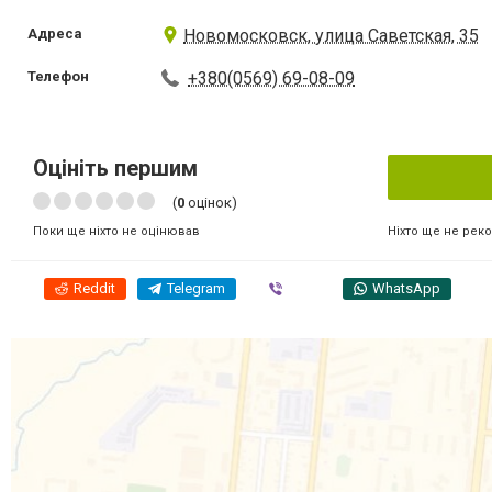
Адреса
Новомосковск, улица Саветская, 35
Телефон
+380(0569) 69-08-09
Оцініть першим
(
0
оцінок)
Ніхто ще не рек
Поки ще ніхто не оцінював
Reddit
Telegram
Viber
WhatsApp