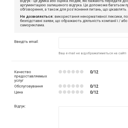
Відгук - це думка або оцінка людей, які бажають передати 
аргументацією залишеного відгука. Це допоможе багатьом пр
обговорення, а також для роз'яснення питань, що цікавлять.
Не дозволяється:
використання ненормативної лексики, по
безпідставні заяви, що ображають діяльність компанії і / або
самореклама.
Введіть email:
Ваш e-mail не відображатиметься на сайті
Качество
0/12
предоставляемых
услуг
Обслуговування
0/12
Цена
0/12
Відгук: