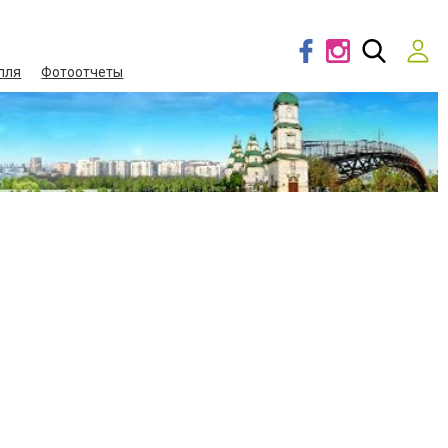
лля
Фотоотчеты