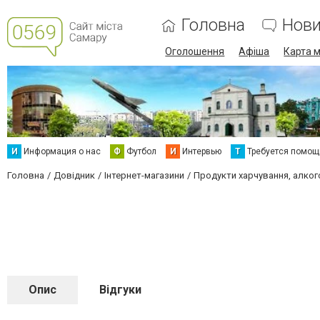
Головна
Нов
Оголошення
Афіша
Карта м
И
Информация о нас
Ф
Футбол
И
Интервью
Т
Требуется помощ
Головна
Довідник
Інтернет-магазини
Продукти харчування, алког
Опис
Відгуки