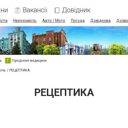
ини
Вакансії
Довідник
іста
Нерухомість
Авто / Мото
Погода
Довідкова
Дозві
ь
Г
Городская медицина
оль
РЕЦЕПТИКА
РЕЦЕПТИКА