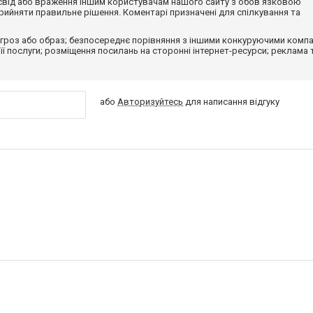
досвід або враження іншим користувачам нашого сайту з обов'язковою
ийняти правильне рішення. Коментарі призначені для спілкування та
гроз або образ; безпосереднє порівняння з іншими конкуруючими компа
 її послуги; розміщення посилань на сторонні інтернет-ресурси; реклама 
або
Авторизуйтесь
для написання відгуку