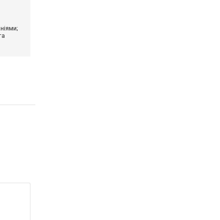
ніями;
та