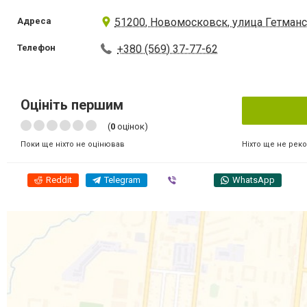
Адреса
51200, Новомосковск, улица Гетманс
Телефон
+380 (569) 37-77-62
Оцініть першим
(
0
оцінок)
Ніхто ще не рек
Поки ще ніхто не оцінював
Reddit
Telegram
Viber
WhatsApp