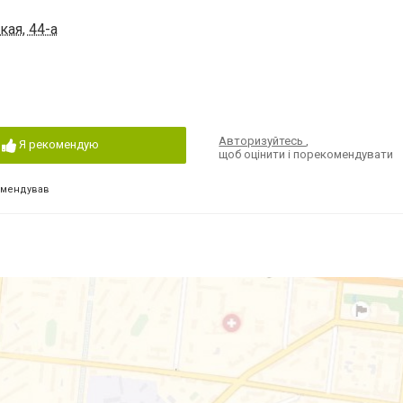
кая, 44-а
Авторизуйтесь
,
Я рекомендую
щоб оцінити і порекомендувати
омендував