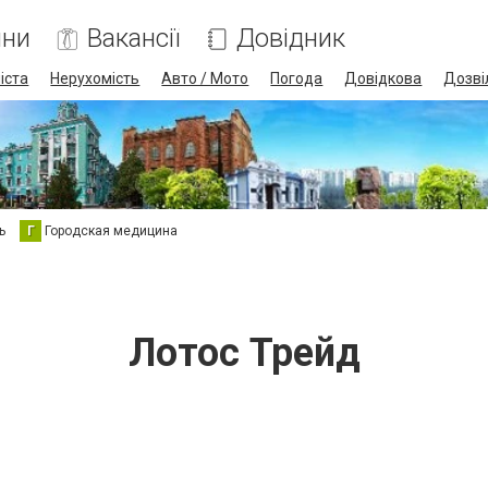
ини
Вакансії
Довідник
іста
Нерухомість
Авто / Мото
Погода
Довідкова
Дозві
ь
Г
Городская медицина
Лотос Трейд