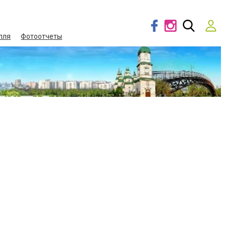
лля
Фотоотчеты