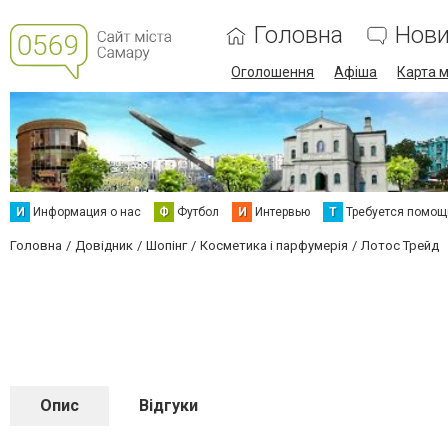
Головна
Нов
Оголошення
Афіша
Карта м
И
Информация о нас
Ф
Футбол
И
Интервью
Т
Требуется помощ
Головна
Довідник
Шопінг
Косметика і парфумерія
Лотос Трейд
Опис
Відгуки