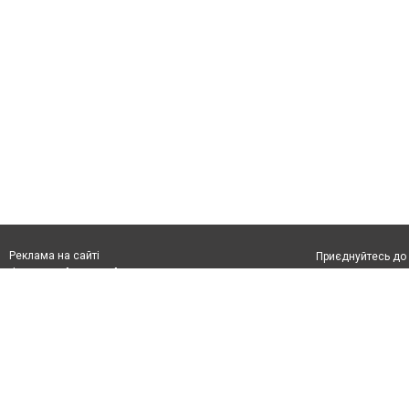
Реклама на сайті
Приєднуйтесь до 
Франшиза "CitySites"
З питань реклами:
Допускається цит
rek@citysites.ua
тексті обов'язко
розміщення прямо
абзацу в тексті 
Матеріали з плаш