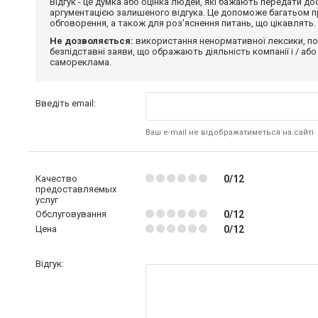
Відгук - це думка або оцінка людей, які бажають передати 
аргументацією залишеного відгука. Це допоможе багатьом пр
обговорення, а також для роз'яснення питань, що цікавлять.
Не дозволяється:
використання ненормативної лексики, по
безпідставні заяви, що ображають діяльність компанії і / або
самореклама.
Введіть email:
Ваш e-mail не відображатиметься на сайті
Качество
0/12
предоставляемых
услуг
Обслуговування
0/12
Цена
0/12
Відгук: