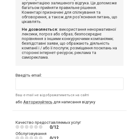
аргументацією залишеного відгука. Це допоможе
багатьом прийняти правильне рішення.
Коментарі призначені для спілкування та
обговорення, а також для роз'яснення питань, що
цікавлять.
Не дозволяється:
використання ненормативної
лексики, погроз або образ; безпосереднє
порівняння з іншими конкуруючими компаніями;
безпідставні заяви, що ображають діяльність
компанії і / або її послуги; розміщення посилань на
сторонні інтернет-ресурси; реклама та
самореклама.
Введіть email:
Ваш e-mail не відображатиметься на сайті
або
Авторизуйтесь
для написання відгуку
Качество предоставляемых услуг
0/12
Обслуговування
0/12