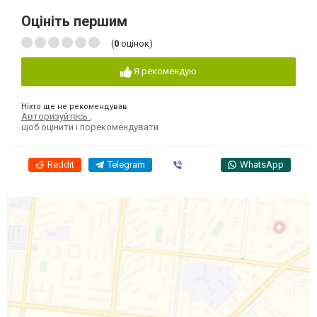
Оцініть першим
(
0
оцінок)
Я рекомендую
Ніхто ще не рекомендував
Авторизуйтесь
,
щоб оцінити і порекомендувати
Reddit
Telegram
Viber
WhatsApp