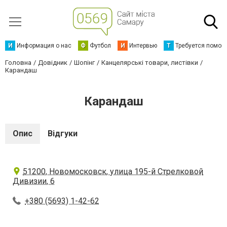
И
Информация о нас
Ф
Футбол
И
Интервью
Т
Требуется помощ
Головна
Довідник
Шопінг
Канцелярські товари, листівки
Карандаш
Карандаш
Опис
Відгуки
51200, Новомосковск, улица 195-й Стрелковой
Дивизии, 6
+380 (5693) 1-42-62