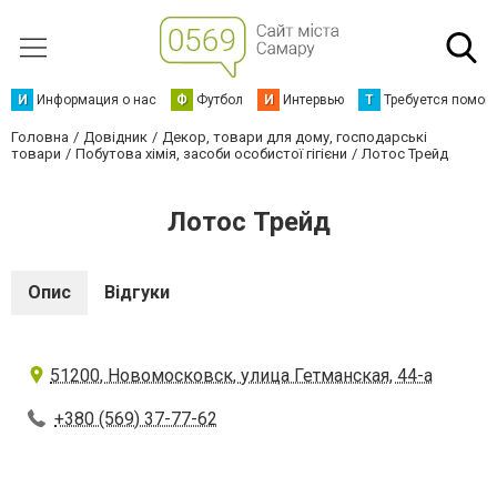
И
Информация о нас
Ф
Футбол
И
Интервью
Т
Требуется помощ
Головна
Довідник
Декор, товари для дому, господарські
товари
Побутова хімія, засоби особистої гігієни
Лотос Трейд
Лотос Трейд
Опис
Відгуки
51200, Новомосковск, улица Гетманская, 44-а
+380 (569) 37-77-62