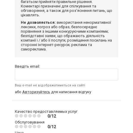
багатьом прийняти правильне рішення.
Коментарі призначені для спілкування та
обговорення, а також для роз'яснення питань, що
цікавлять.
Не дозволяється:
використання ненормативної
лексики, погроз або образ; безпосереднє
порівняння з іншими конкуруючими компаніями;
безпідставні заяви, що ображають діяльність
компанії і / або її послуги; розміщення посилань на
сторонні інтернет-ресурси; реклама та
самореклама.
Введіть email:
Ваш e-mail не відображатиметься на сайті
або
Авторизуйтесь
для написання відгуку
Качество предоставляемых услуг
0/12
Обслуговування
0/12
Цена