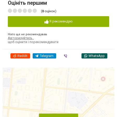
Оцініть першим
(
0
оцінок)
Я рекомендую
Ніхто ще не рекомендував
Авторизуйтесь
,
щоб оцінити і порекомендувати
Reddit
Telegram
Viber
WhatsApp