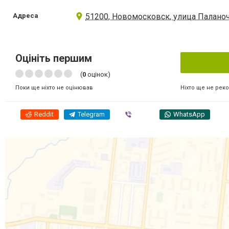
Адреса
51200, Новомосковск, улица Паланоч
Оцініть першим
(
0
оцінок)
Ніхто ще не рек
Поки ще ніхто не оцінював
Reddit
Telegram
Viber
WhatsApp