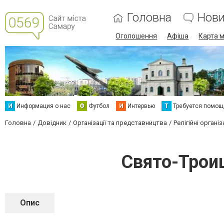
Головна
Нов
Оголошення
Афіша
Карта м
И
Информация о нас
Ф
Футбол
И
Интервью
Т
Требуется помощ
Головна
Довідник
Організації та представництва
Релігійні організ
Свято-Трои
Опис