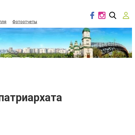
лля
Фотоотчеты
патриархата