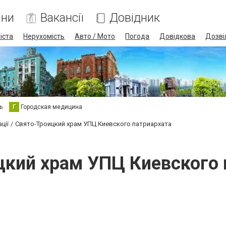
ини
Вакансії
Довідник
іста
Нерухомість
Авто / Мото
Погода
Довідкова
Дозві
ь
Г
Городская медицина
ації
Свято-Троицкий храм УПЦ Киевского патриархата
цкий храм УПЦ Киевского 