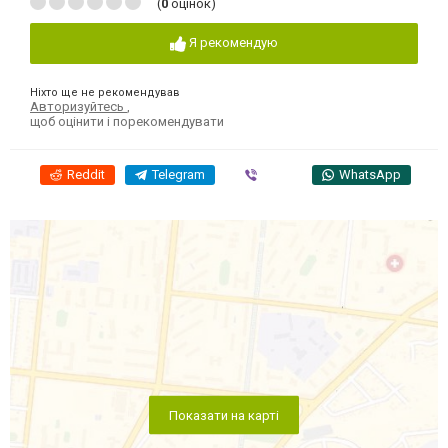
(
0
оцінок)
Я рекомендую
Ніхто ще не рекомендував
Авторизуйтесь
,
щоб оцінити і порекомендувати
Reddit
Telegram
Viber
WhatsApp
Показати на карті