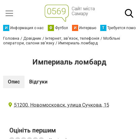
И
Информация о нас
Ф
Футбол
И
Интервью
Т
Требуется помощ
Головна
Довідник
Інтернет, зв'язок, телефонія
Мобільні
оператори, салони зв'язку
Империаль ломбард
Империаль ломбард
Опис
Відгуки
51200, Новомосковск, улица Сучкова, 15
Оцініть першим