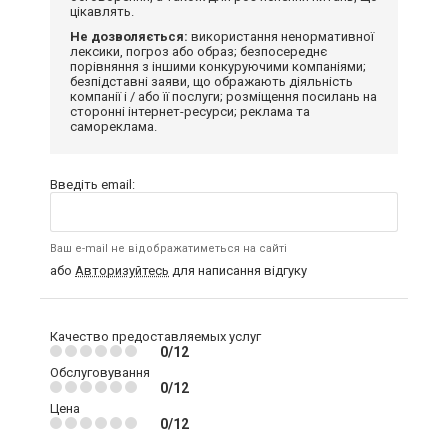
цікавлять.
Не дозволяється:
використання ненормативної
лексики, погроз або образ; безпосереднє
порівняння з іншими конкуруючими компаніями;
безпідставні заяви, що ображають діяльність
компанії і / або її послуги; розміщення посилань на
сторонні інтернет-ресурси; реклама та
самореклама.
Введіть email:
Ваш e-mail не відображатиметься на сайті
або
Авторизуйтесь
для написання відгуку
Качество предоставляемых услуг
0/12
Обслуговування
0/12
Цена
0/12