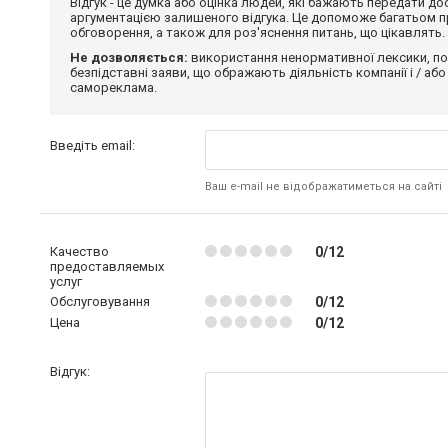
Відгук - це думка або оцінка людей, які бажають передати 
аргументацією залишеного відгука. Це допоможе багатьом пр
обговорення, а також для роз'яснення питань, що цікавлять.
Не дозволяється:
використання ненормативної лексики, по
безпідставні заяви, що ображають діяльність компанії і / або
самореклама.
Введіть email:
Ваш e-mail не відображатиметься на сайті
Качество
0/12
предоставляемых
услуг
Обслуговування
0/12
Цена
0/12
Відгук: