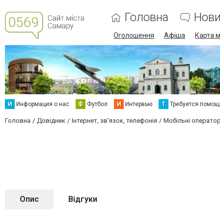
Головна
Нов
Оголошення
Афіша
Карта м
И
Информация о нас
Ф
Футбол
И
Интервью
Т
Требуется помощ
Головна
Довідник
Інтернет, зв'язок, телефонія
Мобільні оператор
Опис
Відгуки