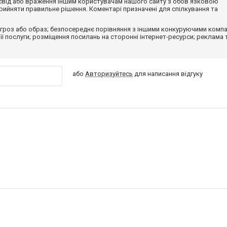
досвід або враження іншим користувачам нашого сайту з обов'язковою
ийняти правильне рішення. Коментарі призначені для спілкування та
гроз або образ; безпосереднє порівняння з іншими конкуруючими компа
 її послуги; розміщення посилань на сторонні інтернет-ресурси; реклама 
або
Авторизуйтесь
для написання відгуку