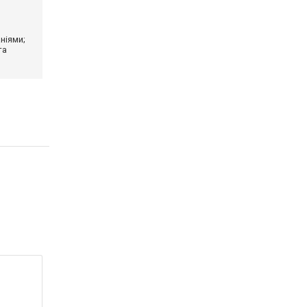
ніями;
та