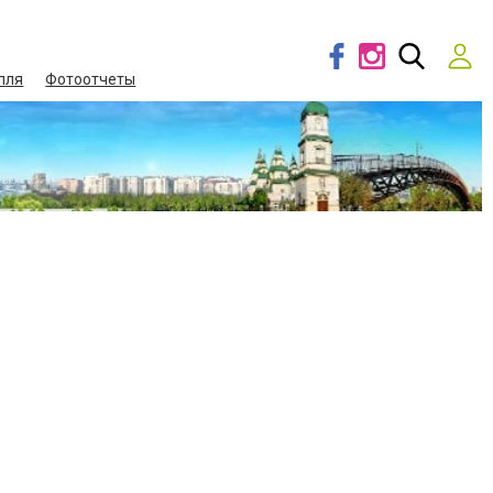
лля
Фотоотчеты