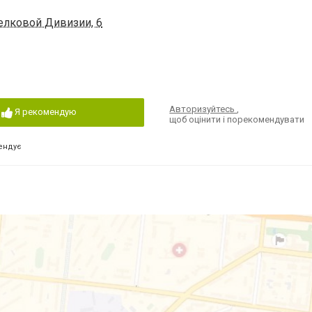
елковой Дивизии, 6
Авторизуйтесь
,
Я рекомендую
щоб оцінити і порекомендувати
ендує