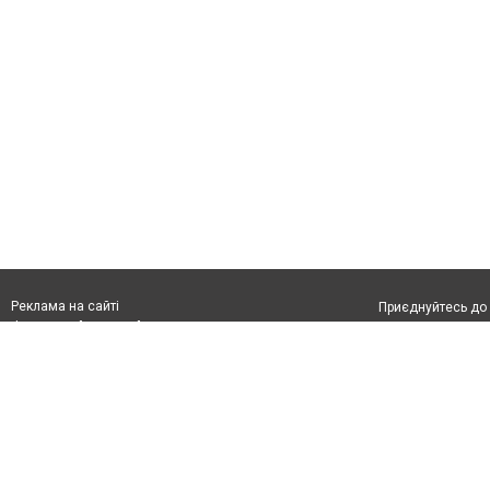
Реклама на сайті
Приєднуйтесь до 
Франшиза "CitySites"
З питань реклами:
Допускається цит
rek@citysites.ua
тексті обов'язко
розміщення прямо
абзацу в тексті 
Матеріали з плаш