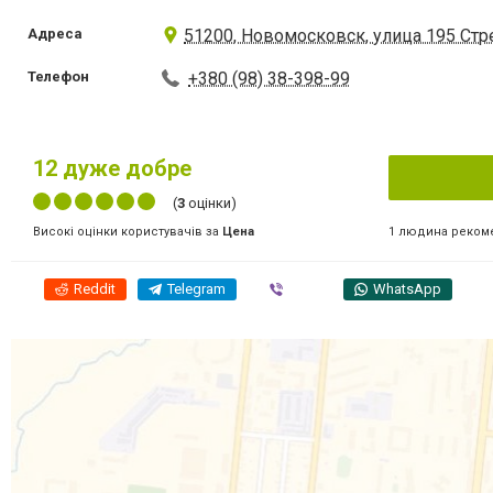
Адреса
51200, Новомосковск, улица 195 Стр
Телефон
+380 (98) 38-398-99
12
дуже добре
(
3
оцінки)
1 людина реком
Високі оцінки користувачів за
Цена
Reddit
Telegram
Viber
WhatsApp