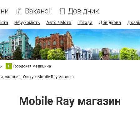
ини
Вакансії
Довідник
іста
Нерухомість
Авто / Мото
Погода
Довідкова
Дозві
ь
Г
Городская медицина
и, салони зв'язку
Mobile Ray магазин
Mobile Ray магазин