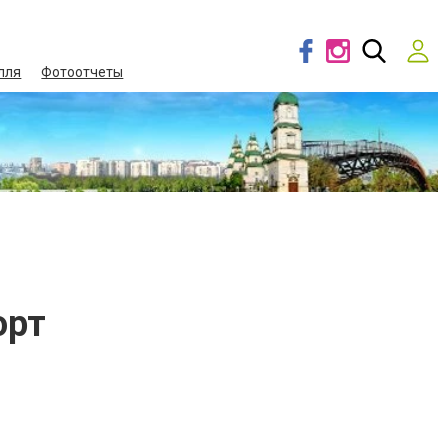
лля
Фотоотчеты
орт