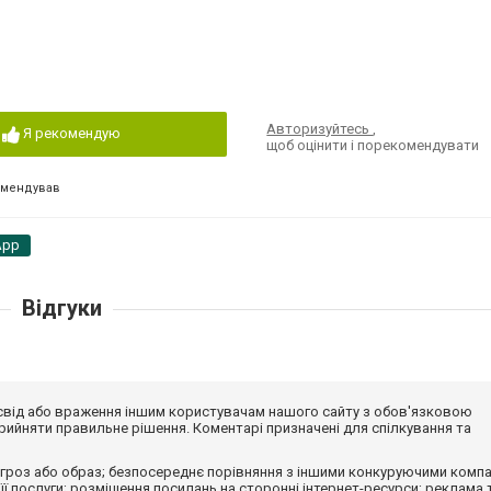
Авторизуйтесь
,
Я рекомендую
щоб оцінити і порекомендувати
омендував
App
Відгуки
досвід або враження іншим користувачам нашого сайту з обов'язковою
ийняти правильне рішення. Коментарі призначені для спілкування та
гроз або образ; безпосереднє порівняння з іншими конкуруючими компа
 її послуги; розміщення посилань на сторонні інтернет-ресурси; реклама 