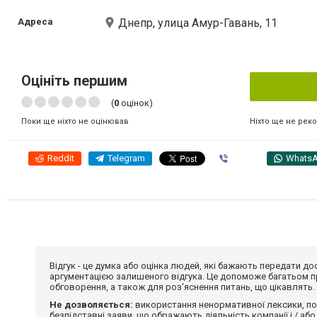
Адреса
Днепр, улица Амур-Гавань, 11
Оцініть першим
(
0
оцінок)
Ніхто ще не рек
Поки ще ніхто не оцінював
Reddit
Telegram
Viber
Whats
Відгук - це думка або оцінка людей, які бажають передати 
аргументацією залишеного відгука. Це допоможе багатьом пр
обговорення, а також для роз'яснення питань, що цікавлять.
Не дозволяється:
використання ненормативної лексики, по
безпідставні заяви, що ображають діяльність компанії і / або