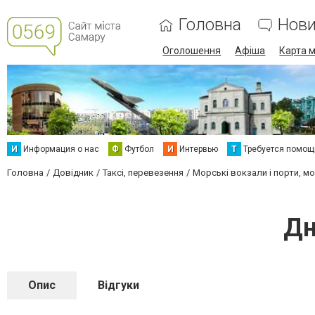
Головна
Нов
Оголошення
Афіша
Карта м
И
Информация о нас
Ф
Футбол
И
Интервью
Т
Требуется помощ
Головна
Довідник
Таксі, перевезення
Морські вокзали і порти, м
Дн
Опис
Відгуки