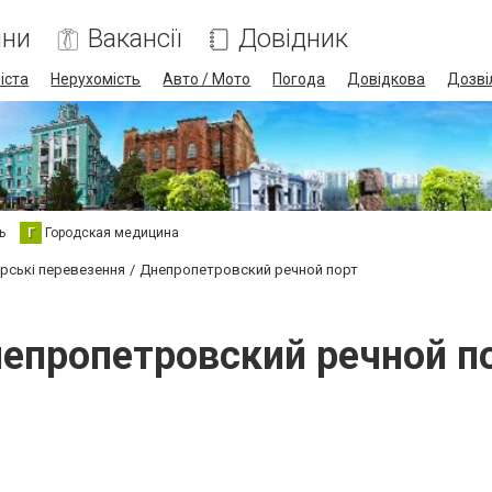
ини
Вакансії
Довідник
іста
Нерухомість
Авто / Мото
Погода
Довідкова
Дозві
ь
Г
Городская медицина
орські перевезення
Днепропетровский речной порт
епропетровский речной п