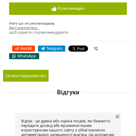
Я рекомендую
Ніхто ще не рекомендував
Авторизуйтесь
,
щоб оцінити і порекомендувати
Reddit
Telegram
Viber
WhatsApp
Це моє підприємство
Відгуки
Відгук - це думка або оцінка людей, які бажають
передати досвід або враження іншим
користувачам нашого сайту з обов'язковою
аргументацією залишеного відгука. Це допоможе