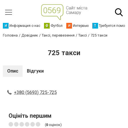
И
Информация о нас
Ф
Футбол
И
Интервью
Т
Требуется помощ
Головна
Довідник
Таксі, перевезення
Таксі
725 такси
725 такси
Опис
Відгуки
+380 (5693) 725-725
Оцініть першим
(
0
оцінок)