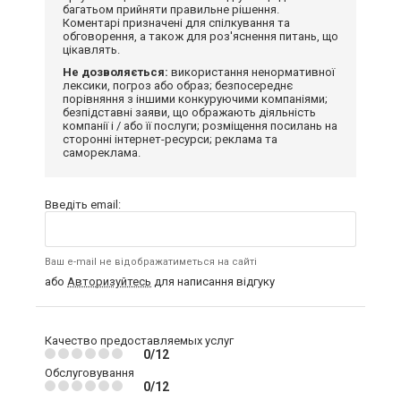
багатьом прийняти правильне рішення.
Коментарі призначені для спілкування та
обговорення, а також для роз'яснення питань, що
цікавлять.
Не дозволяється:
використання ненормативної
лексики, погроз або образ; безпосереднє
порівняння з іншими конкуруючими компаніями;
безпідставні заяви, що ображають діяльність
компанії і / або її послуги; розміщення посилань на
сторонні інтернет-ресурси; реклама та
самореклама.
Введіть email:
Ваш e-mail не відображатиметься на сайті
або
Авторизуйтесь
для написання відгуку
Качество предоставляемых услуг
0/12
Обслуговування
0/12