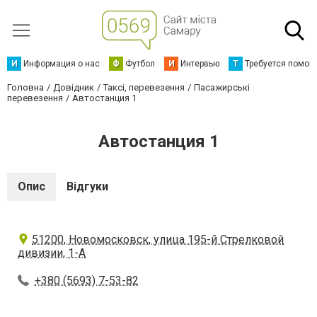
И
Информация о нас
Ф
Футбол
И
Интервью
Т
Требуется помощ
Головна
Довідник
Таксі, перевезення
Пасажирські
перевезення
Автостанция 1
Автостанция 1
Опис
Відгуки
51200, Новомосковск, улица 195-й Стрелковой
дивизии, 1-А
+380 (5693) 7-53-82