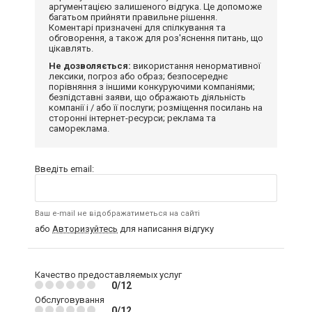
аргументацією залишеного відгука. Це допоможе
багатьом прийняти правильне рішення.
Коментарі призначені для спілкування та
обговорення, а також для роз'яснення питань, що
цікавлять.
Не дозволяється:
використання ненормативної
лексики, погроз або образ; безпосереднє
порівняння з іншими конкуруючими компаніями;
безпідставні заяви, що ображають діяльність
компанії і / або її послуги; розміщення посилань на
сторонні інтернет-ресурси; реклама та
самореклама.
Введіть email:
Ваш e-mail не відображатиметься на сайті
або
Авторизуйтесь
для написання відгуку
Качество предоставляемых услуг
0/12
Обслуговування
0/12