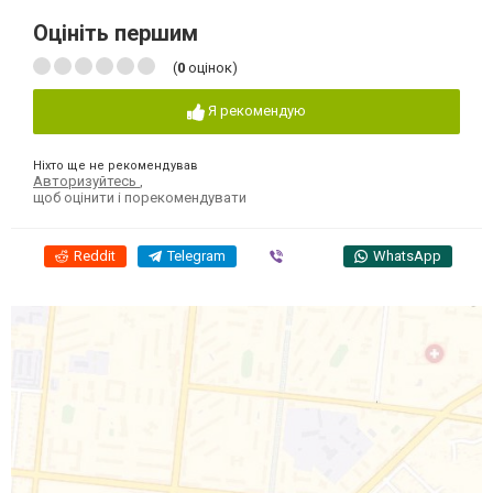
Оцініть першим
(
0
оцінок)
Я рекомендую
Ніхто ще не рекомендував
Авторизуйтесь
,
щоб оцінити і порекомендувати
Reddit
Telegram
Viber
WhatsApp