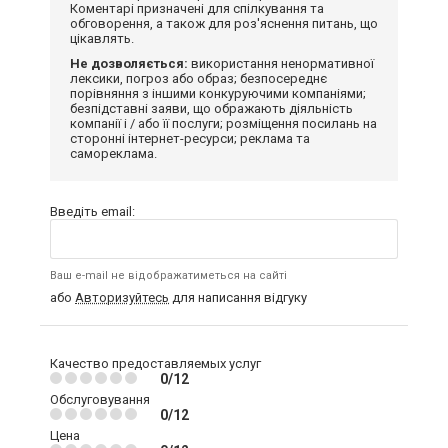
Коментарі призначені для спілкування та
обговорення, а також для роз'яснення питань, що
цікавлять.
Не дозволяється:
використання ненормативної
лексики, погроз або образ; безпосереднє
порівняння з іншими конкуруючими компаніями;
безпідставні заяви, що ображають діяльність
компанії і / або її послуги; розміщення посилань на
сторонні інтернет-ресурси; реклама та
самореклама.
Введіть email:
Ваш e-mail не відображатиметься на сайті
або
Авторизуйтесь
для написання відгуку
Качество предоставляемых услуг
0/12
Обслуговування
0/12
Цена