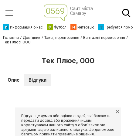
И
Информация о нас
Ф
Футбол
И
Интервью
Т
Требуется помощ
Головна
Довідник
Таксі, перевезення
Вантажні перевезення
Тек Плюс, ООО
Тек Плюс, ООО
Опис
Відгуки
Відгук - це думка або оцінка людей, які бажають
передати досвід або враження іншим
користувачам нашого сайту з обов'язковою
аргументацією залишеного відгука. Це допоможе
багатьом прийняти правильне рішення.