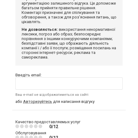
аргументацією залишеного відгука. Це допоможе
багатьом прийняти правильне рішення.
Коментарі призначені для спілкування та
обговорення, а також для роз'яснення питань, що
цікавлять.
Не дозволяється:
використання ненормативної
лексики, погроз або образ; безпосереднє
порівняння з іншими конкуруючими компаніями;
безпідставні заяви, що ображають діяльність
компанії і / або її послуги; розміщення посилань на
сторонні інтернет-ресурси; реклама та
самореклама.
Введіть email:
Ваш e-mail не відображатиметься на сайті
або
Авторизуйтесь
для написання відгуку
Качество предоставляемых услуг
0/12
Обслуговування
0/12