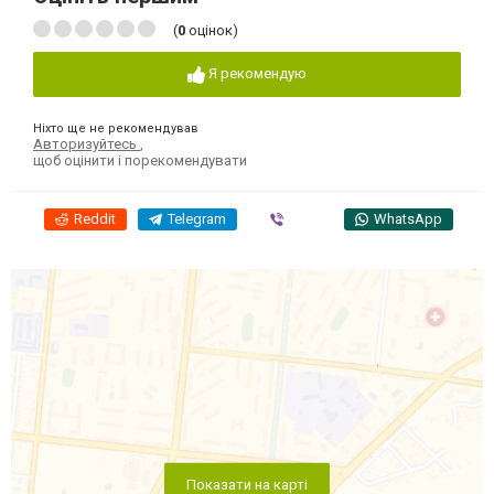
(
0
оцінок)
Я рекомендую
Ніхто ще не рекомендував
Авторизуйтесь
,
щоб оцінити і порекомендувати
Reddit
Telegram
Viber
WhatsApp
Показати на карті