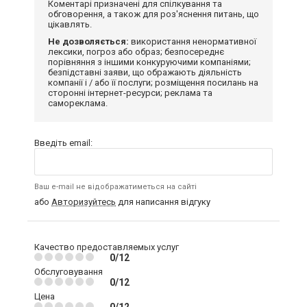
Коментарі призначені для спілкування та
обговорення, а також для роз'яснення питань, що
цікавлять.
Не дозволяється:
використання ненормативної
лексики, погроз або образ; безпосереднє
порівняння з іншими конкуруючими компаніями;
безпідставні заяви, що ображають діяльність
компанії і / або її послуги; розміщення посилань на
сторонні інтернет-ресурси; реклама та
самореклама.
Введіть email:
Ваш e-mail не відображатиметься на сайті
або
Авторизуйтесь
для написання відгуку
Качество предоставляемых услуг
0/12
Обслуговування
0/12
Цена
0/12