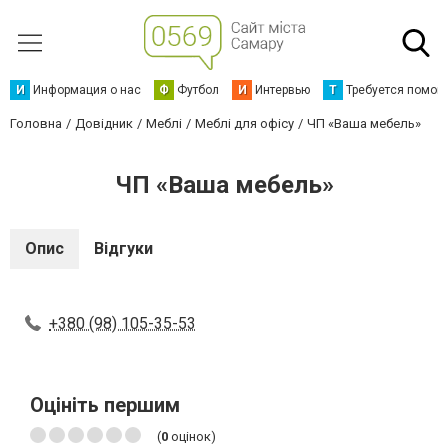
И
Информация о нас
Ф
Футбол
И
Интервью
Т
Требуется помощ
Головна
Довідник
Меблі
Меблі для офісу
ЧП «Ваша мебель»
ЧП «Ваша мебель»
Опис
Відгуки
+380 (98) 105-35-53
Оцініть першим
(
0
оцінок)