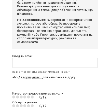
багатьом прийняти правильне рішення.
Коментарі призначені для спілкування та
обговорення, а також для роз'яснення питань, що
цікавлять.
Не дозволяється:
використання ненормативної
лексики, погроз або образ; безпосереднє
порівняння з іншими конкуруючими компаніями;
безпідставні заяви, що ображають діяльність
компанії і / або її послуги; розміщення посилань на
сторонні інтернет-ресурси; реклама та
самореклама.
Введіть email:
Ваш e-mail не відображатиметься на сайті
або
Авторизуйтесь
для написання відгуку
Качество предоставляемых услуг
0/12
Обслуговування
0/12