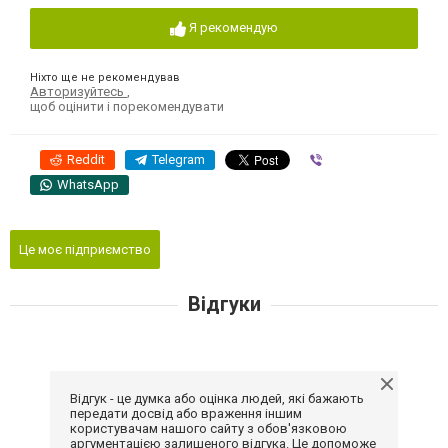
Я рекомендую
Ніхто ще не рекомендував
Авторизуйтесь
,
щоб оцінити і порекомендувати
Reddit
Telegram
Viber
WhatsApp
Це моє підприємство
Відгуки
Відгук - це думка або оцінка людей, які бажають
передати досвід або враження іншим
користувачам нашого сайту з обов'язковою
аргументацією залишеного відгука. Це допоможе