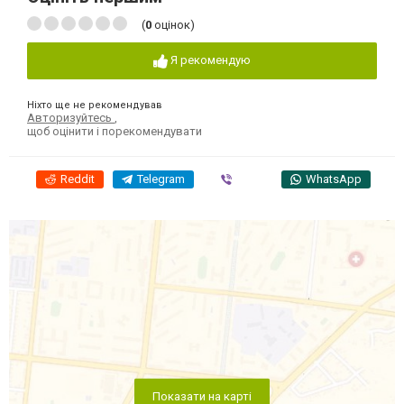
(
0
оцінок)
Я рекомендую
Ніхто ще не рекомендував
Авторизуйтесь
,
щоб оцінити і порекомендувати
Reddit
Telegram
Viber
WhatsApp
Показати на карті