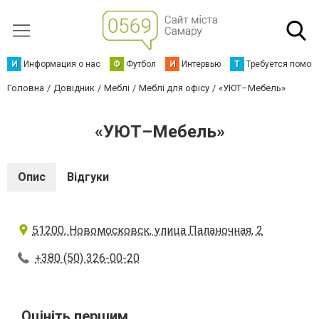
И
Информация о нас
Ф
Футбол
И
Интервью
Т
Требуется помощ
Головна
Довідник
Меблі
Меблі для офісу
«УЮТ–Мебель»
«УЮТ–Мебель»
Опис
Відгуки
51200, Новомосковск, улица Паланочная, 2
+380 (50) 326-00-20
Оцініть першим