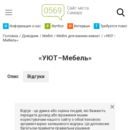
И
Информация о нас
Ф
Футбол
И
Интервью
Т
Требуется помощ
Головна
Довідник
Меблі
Меблі для ванних кімнат
«УЮТ–
Мебель»
«УЮТ–Мебель»
Опис
Відгуки
Відгук - це думка або оцінка людей, які бажають
передати досвід або враження іншим
користувачам нашого сайту з обов'язковою
аргументацією залишеного відгука. Це допоможе
багатьом прийняти правильне рішення.