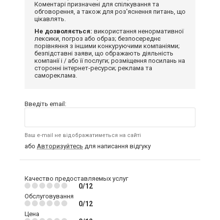
Коментарі призначені для спілкування та
обговорення, а також для роз'яснення питань, що
цікавлять.
Не дозволяється:
використання ненормативної
лексики, погроз або образ; безпосереднє
порівняння з іншими конкуруючими компаніями;
безпідставні заяви, що ображають діяльність
компанії і / або її послуги; розміщення посилань на
сторонні інтернет-ресурси; реклама та
самореклама.
Введіть email:
Ваш e-mail не відображатиметься на сайті
або
Авторизуйтесь
для написання відгуку
Качество предоставляемых услуг
0/12
Обслуговування
0/12
Цена