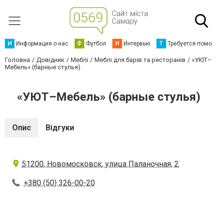
И
Информация о нас
Ф
Футбол
И
Интервью
Т
Требуется помощ
Головна
Довідник
Меблі
Меблі для барів та ресторанів
«УЮТ–
Мебель» (барные стулья)
«УЮТ–Мебель» (барные стулья)
Опис
Відгуки
51200, Новомосковск, улица Паланочная, 2
+380 (50) 326-00-20