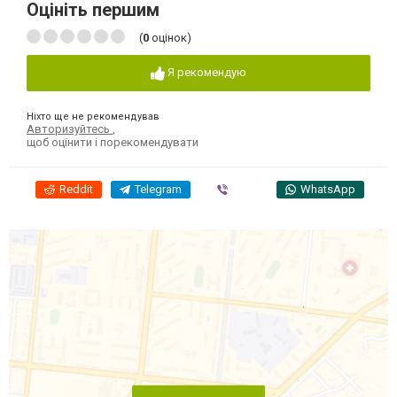
Оцініть першим
(
0
оцінок)
Я рекомендую
Ніхто ще не рекомендував
Авторизуйтесь
,
щоб оцінити і порекомендувати
Reddit
Telegram
Viber
WhatsApp