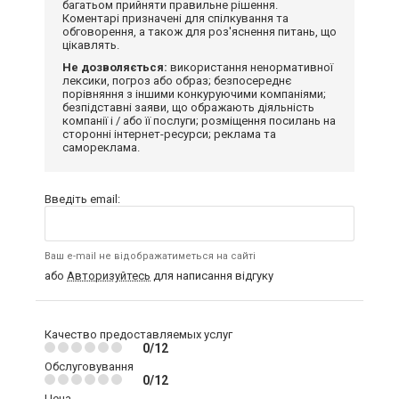
багатьом прийняти правильне рішення.
Коментарі призначені для спілкування та
обговорення, а також для роз'яснення питань, що
цікавлять.
Не дозволяється:
використання ненормативної
лексики, погроз або образ; безпосереднє
порівняння з іншими конкуруючими компаніями;
безпідставні заяви, що ображають діяльність
компанії і / або її послуги; розміщення посилань на
сторонні інтернет-ресурси; реклама та
самореклама.
Введіть email:
Ваш e-mail не відображатиметься на сайті
або
Авторизуйтесь
для написання відгуку
Качество предоставляемых услуг
0/12
Обслуговування
0/12
Цена