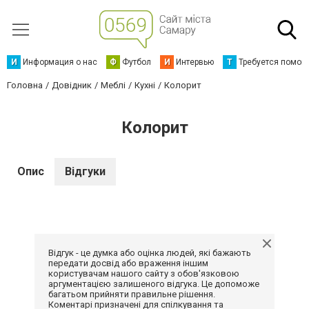
И
Информация о нас
Ф
Футбол
И
Интервью
Т
Требуется помощ
Головна
Довідник
Меблі
Кухні
Колорит
Колорит
Опис
Відгуки
Відгук - це думка або оцінка людей, які бажають
передати досвід або враження іншим
користувачам нашого сайту з обов'язковою
аргументацією залишеного відгука. Це допоможе
багатьом прийняти правильне рішення.
Коментарі призначені для спілкування та