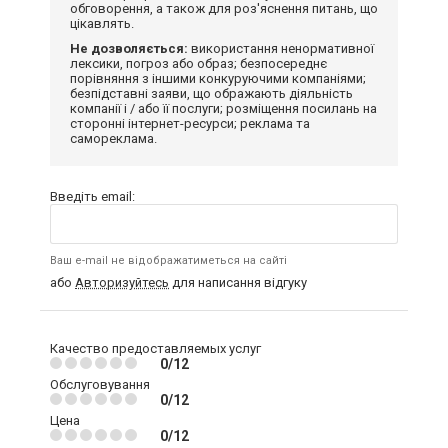
обговорення, а також для роз'яснення питань, що
цікавлять.
Не дозволяється:
використання ненормативної
лексики, погроз або образ; безпосереднє
порівняння з іншими конкуруючими компаніями;
безпідставні заяви, що ображають діяльність
компанії і / або її послуги; розміщення посилань на
сторонні інтернет-ресурси; реклама та
самореклама.
Введіть email:
Ваш e-mail не відображатиметься на сайті
або
Авторизуйтесь
для написання відгуку
Качество предоставляемых услуг
0/12
Обслуговування
0/12
Цена
0/12