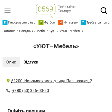
И
Информация о нас
Ф
Футбол
И
Интервью
Т
Требуется помощ
Головна
Довідник
Меблі
Кухні
«УЮТ–Мебель»
«УЮТ–Мебель»
Опис
Відгуки
51200, Новомосковск, улица Паланочная, 2
+380 (50) 326-00-20
Оцініть першим