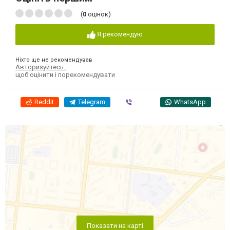
(
0
оцінок)
Я рекомендую
Ніхто ще не рекомендував
Авторизуйтесь
,
щоб оцінити і порекомендувати
Reddit
Telegram
Viber
WhatsApp
Показати на карті