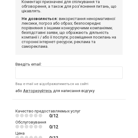
Коментарі призначені для спілкування та
обговорення, а також для роз'яснення питань, що
цікавлять.
Не дозволяється:
використання ненормативної
лексики, погроз або образ; безпосереднє
порівняння з іншими конкуруючими компаніями;
безпідставні заяви, що ображають діяльність
компанії і / або її послуги; розміщення посилань на
сторонні інтернет-ресурси; реклама та
самореклама.
Введіть email:
Ваш e-mail не відображатиметься на сайті
або
Авторизуйтесь
для написання відгуку
Качество предоставляемых услуг
0/12
Обслуговування
0/12
Цена
0/12