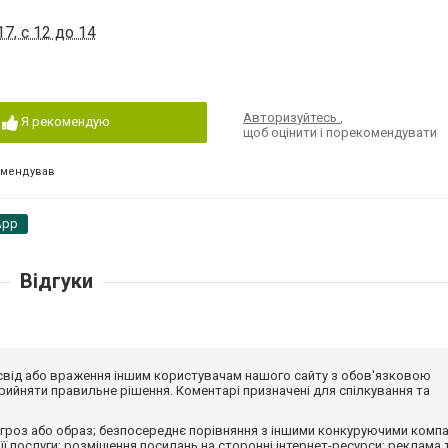
7, с 12 до 14
Авторизуйтесь
,
Я рекомендую
щоб оцінити і порекомендувати
омендував
App
Відгуки
досвід або враження іншим користувачам нашого сайту з обов'язковою
ийняти правильне рішення. Коментарі призначені для спілкування та
гроз або образ; безпосереднє порівняння з іншими конкуруючими компа
 її послуги; розміщення посилань на сторонні інтернет-ресурси; реклама 