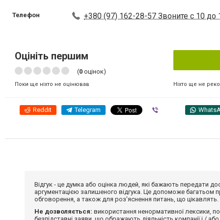
Телефон
+380 (97) 162-28-57 Звоните с 10 до 1
Оцініть першим
(
0
оцінок)
Ніхто ще не рек
Поки ще ніхто не оцінював
Reddit
Telegram
Viber
Whats
Відгук - це думка або оцінка людей, які бажають передати 
аргументацією залишеного відгука. Це допоможе багатьом пр
обговорення, а також для роз'яснення питань, що цікавлять.
Не дозволяється:
використання ненормативної лексики, по
безпідставні заяви, що ображають діяльність компанії і / або