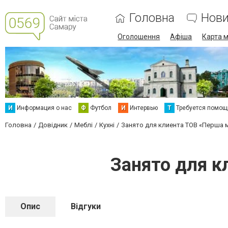
Головна
Нов
Оголошення
Афіша
Карта м
И
Информация о нас
Ф
Футбол
И
Интервью
Т
Требуется помощ
Головна
Довідник
Меблі
Кухні
Занято для клиента ТОВ «Перша 
Занято для к
Опис
Відгуки