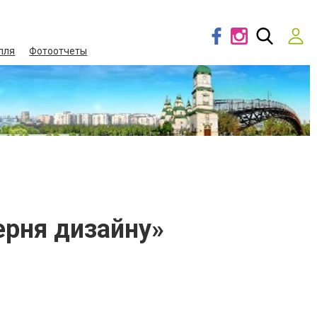
лля
Фотоотчеты
ерня дизайну»