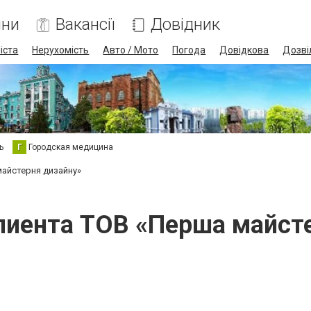
ини
Вакансії
Довідник
іста
Нерухомість
Авто / Мото
Погода
Довідкова
Дозві
ь
Г
Городская медицина
майстерня дизайну»
лиента ТОВ «Перша майст