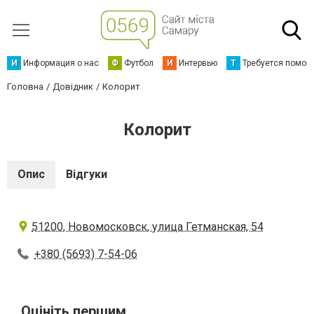
И
Информация о нас
Ф
Футбол
И
Интервью
Т
Требуется помощ
Головна
Довідник
Колорит
Колорит
Опис
Відгуки
51200, Новомосковск, улица Гетманская, 54
+380 (5693) 7-54-06
Оцініть першим