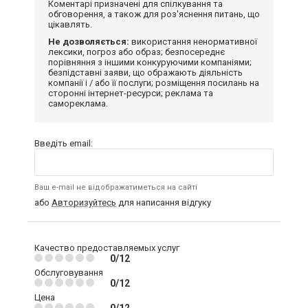
Коментарі призначені для спілкування та
обговорення, а також для роз'яснення питань, що
цікавлять.
Не дозволяється:
використання ненормативної
лексики, погроз або образ; безпосереднє
порівняння з іншими конкуруючими компаніями;
безпідставні заяви, що ображають діяльність
компанії і / або її послуги; розміщення посилань на
сторонні інтернет-ресурси; реклама та
самореклама.
Введіть email:
Ваш e-mail не відображатиметься на сайті
або
Авторизуйтесь
для написання відгуку
Качество предоставляемых услуг
0/12
Обслуговування
0/12
Цена
0/12