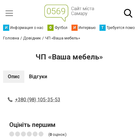
И
Информация о нас
Ф
Футбол
И
Интервью
Т
Требуется помощ
Головна
Довідник
ЧП «Ваша мебель»
ЧП «Ваша мебель»
Опис
Відгуки
+380 (98) 105-35-53
Оцініть першим
(
0
оцінок)