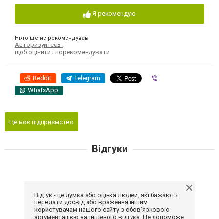
Я рекомендую
Ніхто ще не рекомендував
Авторизуйтесь
,
щоб оцінити і порекомендувати
Reddit
Telegram
Viber
WhatsApp
Це моє підприємство
Відгуки
Відгук - це думка або оцінка людей, які бажають
передати досвід або враження іншим
користувачам нашого сайту з обов'язковою
аргументацією залишеного відгука. Це допоможе