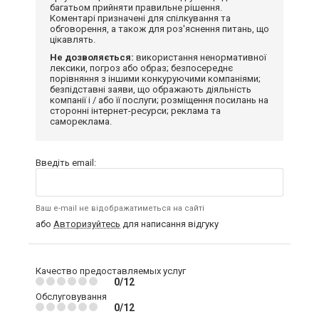
багатьом прийняти правильне рішення.
Коментарі призначені для спілкування та
обговорення, а також для роз'яснення питань, що
цікавлять.
Не дозволяється:
використання ненормативної
лексики, погроз або образ; безпосереднє
порівняння з іншими конкуруючими компаніями;
безпідставні заяви, що ображають діяльність
компанії і / або її послуги; розміщення посилань на
сторонні інтернет-ресурси; реклама та
самореклама.
Введіть email:
Ваш e-mail не відображатиметься на сайті
або
Авторизуйтесь
для написання відгуку
Качество предоставляемых услуг
0/12
Обслуговування
0/12