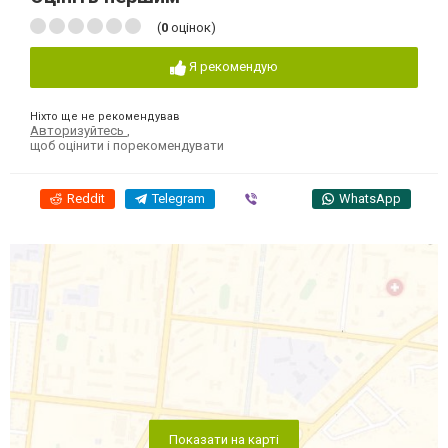
(
0
оцінок)
Я рекомендую
Ніхто ще не рекомендував
Авторизуйтесь
,
щоб оцінити і порекомендувати
Reddit
Telegram
Viber
WhatsApp
Показати на карті