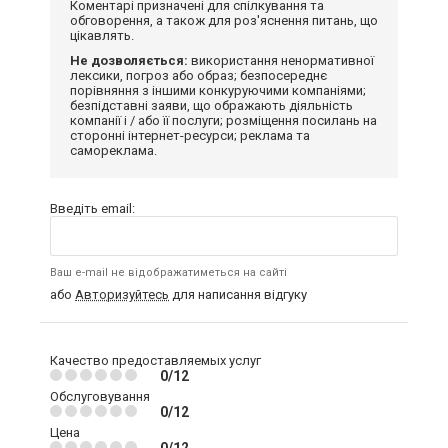
Коментарі призначені для спілкування та
обговорення, а також для роз'яснення питань, що
цікавлять.
Не дозволяється:
використання ненормативної
лексики, погроз або образ; безпосереднє
порівняння з іншими конкуруючими компаніями;
безпідставні заяви, що ображають діяльність
компанії і / або її послуги; розміщення посилань на
сторонні інтернет-ресурси; реклама та
самореклама.
Введіть email:
Ваш e-mail не відображатиметься на сайті
або
Авторизуйтесь
для написання відгуку
Качество предоставляемых услуг
0/12
Обслуговування
0/12
Цена
0/12