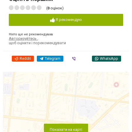
(
0
оцінок)
Я рекомендую
Ніхто ще не рекомендував
Авторизуйтесь
,
щоб оцінити і порекомендувати
Reddit
Telegram
Viber
WhatsApp
Показати на карті