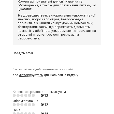
Коментарі призначені для спілкування та
обговорення, а також для роз'яснення питань, що
цікавлять.
Не дозволяється:
використання ненормативної
лексики, погроз або образ; безпосереднє
порівняння з іншими конкуруючими компаніями;
безпідставні заяви, що ображають діяльність
компанії і / або її послуги; розміщення посилань на
сторонні інтернет-ресурси; реклама та
самореклама.
Введіть email:
Ваш e-mail не відображатиметься на сайті
або
Авторизуйтесь
для написання відгуку
Качество предоставляемых услуг
0/12
Обслуговування
0/12
Цена
0/12