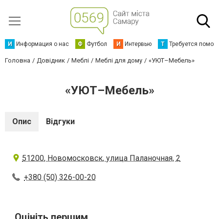
И
Информация о нас
Ф
Футбол
И
Интервью
Т
Требуется помощ
Головна
Довідник
Меблі
Меблі для дому
«УЮТ–Мебель»
«УЮТ–Мебель»
Опис
Відгуки
51200, Новомосковск, улица Паланочная, 2
+380 (50) 326-00-20
Оцініть першим