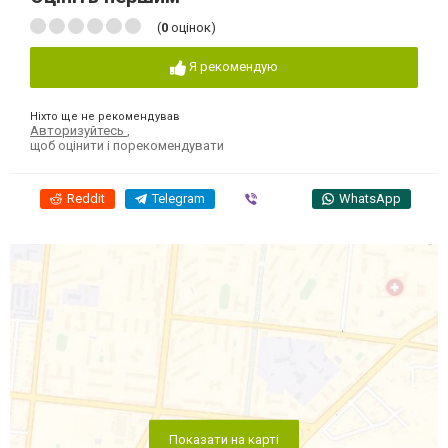
(
0
оцінок)
Я рекомендую
Ніхто ще не рекомендував
Авторизуйтесь
,
щоб оцінити і порекомендувати
Reddit
Telegram
Viber
WhatsApp
Показати на карті