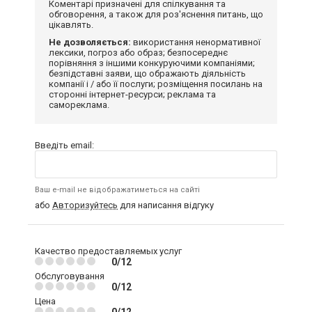
Коментарі призначені для спілкування та
обговорення, а також для роз'яснення питань, що
цікавлять.
Не дозволяється:
використання ненормативної
лексики, погроз або образ; безпосереднє
порівняння з іншими конкуруючими компаніями;
безпідставні заяви, що ображають діяльність
компанії і / або її послуги; розміщення посилань на
сторонні інтернет-ресурси; реклама та
самореклама.
Введіть email:
Ваш e-mail не відображатиметься на сайті
або
Авторизуйтесь
для написання відгуку
Качество предоставляемых услуг
0/12
Обслуговування
0/12
Цена
0/12