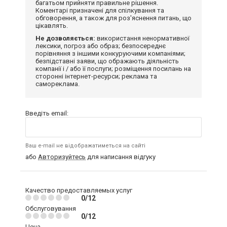
багатьом прийняти правильне рішення.
Коментарі призначені для спілкування та
обговорення, а також для роз'яснення питань, що
цікавлять.
Не дозволяється:
використання ненормативної
лексики, погроз або образ; безпосереднє
порівняння з іншими конкуруючими компаніями;
безпідставні заяви, що ображають діяльність
компанії і / або її послуги; розміщення посилань на
сторонні інтернет-ресурси; реклама та
самореклама.
Введіть email:
Ваш e-mail не відображатиметься на сайті
або
Авторизуйтесь
для написання відгуку
Качество предоставляемых услуг
0/12
Обслуговування
0/12
Цена