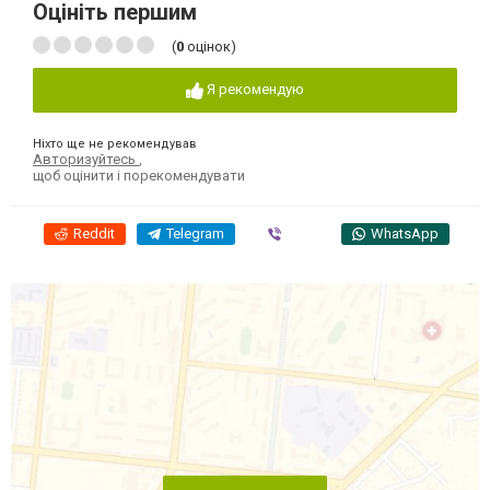
Оцініть першим
(
0
оцінок)
Я рекомендую
Ніхто ще не рекомендував
Авторизуйтесь
,
щоб оцінити і порекомендувати
Reddit
Telegram
Viber
WhatsApp