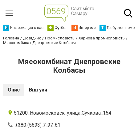
И
Информация о нас
Ф
Футбол
И
Интервью
Т
Требуется помощ
Головна
Довідник
Промисловість
Харчова промисловість
Мясокомбинат Днепровские Колбасы
Мясокомбинат Днепровские
Колбасы
Опис
Відгуки
51200, Новомосковск, улица Сучкова, 154
+380 (5693) 7-97-61