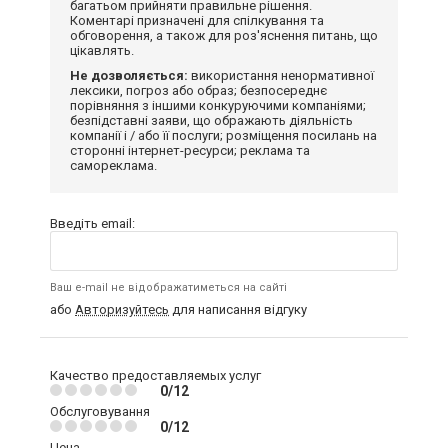
багатьом прийняти правильне рішення.
Коментарі призначені для спілкування та
обговорення, а також для роз'яснення питань, що
цікавлять.
Не дозволяється:
використання ненормативної
лексики, погроз або образ; безпосереднє
порівняння з іншими конкуруючими компаніями;
безпідставні заяви, що ображають діяльність
компанії і / або її послуги; розміщення посилань на
сторонні інтернет-ресурси; реклама та
самореклама.
Введіть email:
Ваш e-mail не відображатиметься на сайті
або
Авторизуйтесь
для написання відгуку
Качество предоставляемых услуг
0/12
Обслуговування
0/12
Цена