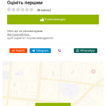
Оцініть першим
(
0
оцінок)
Я рекомендую
Ніхто ще не рекомендував
Авторизуйтесь
,
щоб оцінити і порекомендувати
Reddit
Telegram
Viber
WhatsApp