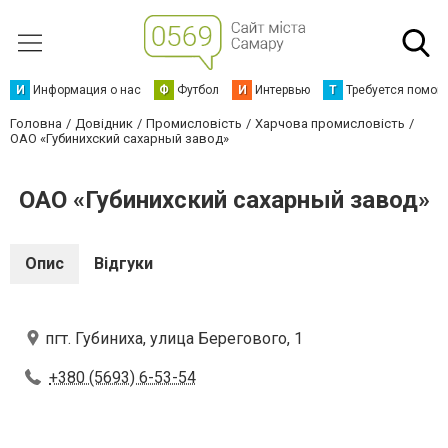
И
Информация о нас
Ф
Футбол
И
Интервью
Т
Требуется помощ
Головна
Довідник
Промисловість
Харчова промисловість
ОАО «Губинихский сахарный завод»
ОАО «Губинихский сахарный завод»
Опис
Відгуки
пгт. Губиниха, улица Берегового, 1
+380 (5693) 6-53-54