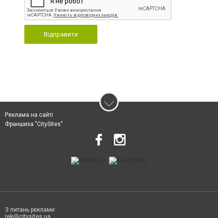
Відправити
Реклама на сайті
Франшиза "CitySites"
З питань реклами:
rek@citysites.ua