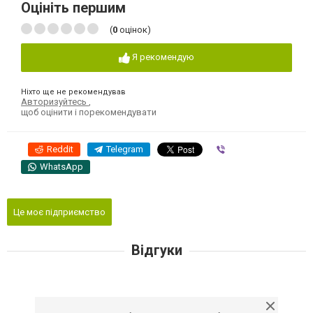
Оцініть першим
(
0
оцінок)
Я рекомендую
Ніхто ще не рекомендував
Авторизуйтесь
,
щоб оцінити і порекомендувати
Reddit
Telegram
Viber
WhatsApp
Це моє підприємство
Відгуки