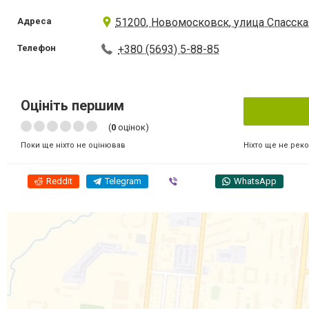
Адреса
51200, Новомосковск, улица Спасская
Телефон
+380 (5693) 5-88-85
Оцініть першим
(
0
оцінок)
Ніхто ще не рек
Поки ще ніхто не оцінював
Reddit
Telegram
Viber
WhatsApp