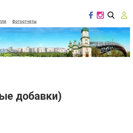
лля
Фотоотчеты
вые добавки)