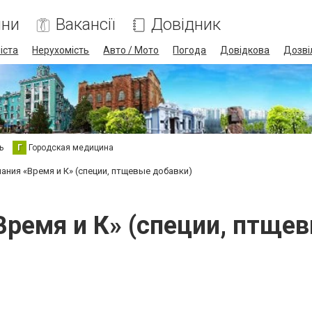
ини
Вакансії
Довідник
іста
Нерухомість
Авто / Мото
Погода
Довідкова
Дозві
ь
Г
Городская медицина
ания «Время и К» (специи, птщевые добавки)
ремя и К» (специи, птще