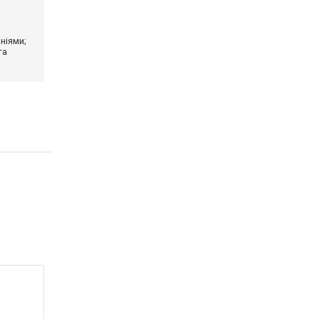
ніями;
та