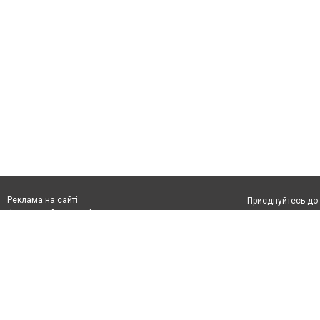
Реклама на сайті
Приєднуйтесь до 
Франшиза "CitySites"
З питань реклами:
Допускається цит
rek@citysites.ua
тексті обов'язко
розміщення прямо
абзацу в тексті 
Матеріали з плаш