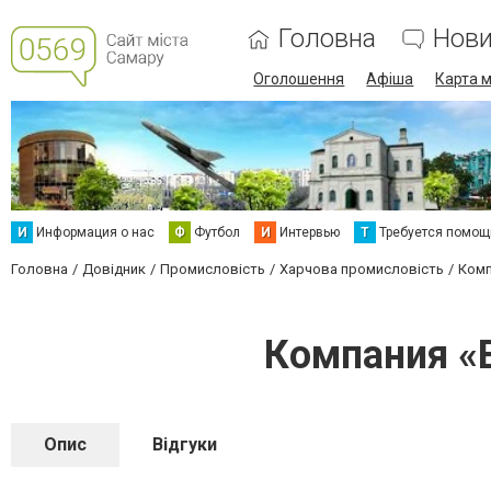
Головна
Нов
Оголошення
Афіша
Карта м
И
Информация о нас
Ф
Футбол
И
Интервью
Т
Требуется помощ
Головна
Довідник
Промисловість
Харчова промисловість
Комп
Компания «В
Опис
Відгуки