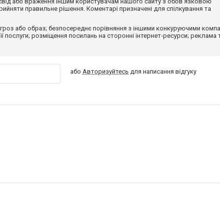
досвід або враження іншим користувачам нашого сайту з обов'язковою
ийняти правильне рішення. Коментарі призначені для спілкування та
гроз або образ; безпосереднє порівняння з іншими конкуруючими компа
 її послуги; розміщення посилань на сторонні інтернет-ресурси; реклама 
або
Авторизуйтесь
для написання відгуку