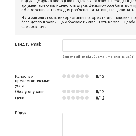
Відгук - це думка або оцінка людей, які бажають передати 
аргументацією залишеного відгука. Це допоможе багатьом пр
обговорення, а також для роз'яснення питань, що цікавлять.
Не дозволяється:
використання ненормативної лексики, по
безпідставні заяви, що ображають діяльність компанії і / або
самореклама.
Введіть email:
Ваш e-mail не відображатиметься на сайті
Качество
0/12
предоставляемых
услуг
Обслуговування
0/12
Цена
0/12
Відгук: