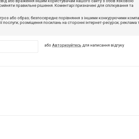
досвід або враження іншим користувачам нашого сайту з обов'язковою
ийняти правильне рішення. Коментарі призначені для спілкування та
гроз або образ; безпосереднє порівняння з іншими конкуруючими компа
 її послуги; розміщення посилань на сторонні інтернет-ресурси; реклама 
або
Авторизуйтесь
для написання відгуку