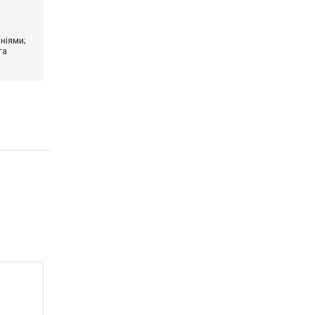
ніями;
та