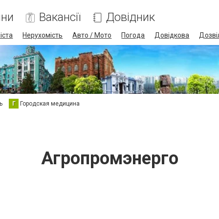
ини
Вакансії
Довідник
іста
Нерухомість
Авто / Мото
Погода
Довідкова
Дозві
ь
Г
Городская медицина
Агропромэнерго