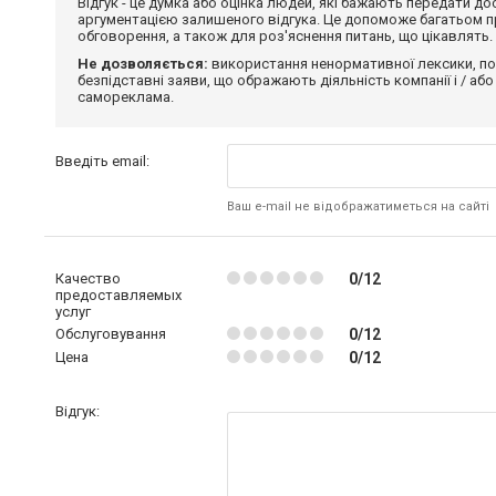
Відгук - це думка або оцінка людей, які бажають передати 
аргументацією залишеного відгука. Це допоможе багатьом пр
обговорення, а також для роз'яснення питань, що цікавлять.
Не дозволяється:
використання ненормативної лексики, по
безпідставні заяви, що ображають діяльність компанії і / або
самореклама.
Введіть email:
Ваш e-mail не відображатиметься на сайті
Качество
0/12
предоставляемых
услуг
Обслуговування
0/12
Цена
0/12
Відгук: