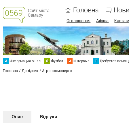
Головна
Нов
Оголошення
Афіша
Карта м
И
Информация о нас
Ф
Футбол
И
Интервью
Т
Требуется помощ
Головна
Довідник
Агропромэнерго
Опис
Відгуки