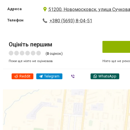
Адреса
51200, Новомосковск, улица Сучкова
Телефон
+380 (5693) 8-04-51
Оцініть першим
(
0
оцінок)
Ніхто ще не рек
Поки ще ніхто не оцінював
Reddit
Telegram
Viber
WhatsApp