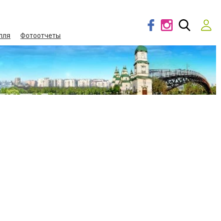
лля
Фотоотчеты