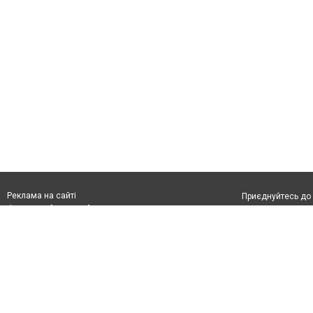
Реклама на сайті
Приєднуйтесь до 
Франшиза "CitySites"
З питань реклами:
Допускається цит
rek@citysites.ua
тексті обов'язко
розміщення прямо
абзацу в тексті 
Матеріали з плаш