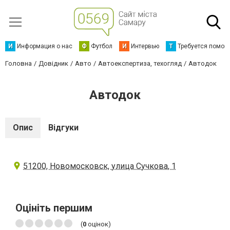
И
Информация о нас
Ф
Футбол
И
Интервью
Т
Требуется помощ
Головна
Довідник
Авто
Автоекспертиза, техогляд
Автодок
Автодок
Опис
Відгуки
51200, Новомосковск, улица Сучкова, 1
Оцініть першим
(
0
оцінок)