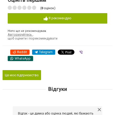
Оцініть першим
(
0
оцінок)
Я рекомендую
Ніхто ще не рекомендував
Авторизуйтесь
,
щоб оцінити і порекомендувати
Reddit
Telegram
Viber
WhatsApp
Це моє підприємство
Відгуки
Відгук - це думка або оцінка людей, які бажають