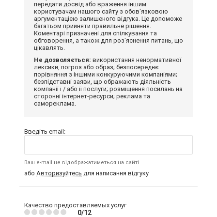
передати досвід або враження іншим
користувачам нашого сайту з обов'язковою
аргументацією залишеного відгука. Це допоможе
багатьом прийняти правильне рішення.
Коментарі призначені для спілкування та
обговорення, а також для роз'яснення питань, що
цікавлять.
Не дозволяється:
використання ненормативної
лексики, погроз або образ; безпосереднє
порівняння з іншими конкуруючими компаніями;
безпідставні заяви, що ображають діяльність
компанії і / або її послуги; розміщення посилань на
сторонні інтернет-ресурси; реклама та
самореклама.
Введіть email:
Ваш e-mail не відображатиметься на сайті
або
Авторизуйтесь
для написання відгуку
Качество предоставляемых услуг
0/12