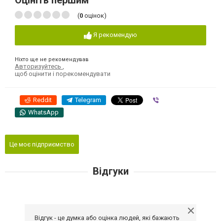
Оцініть першим
(
0
оцінок)
Я рекомендую
Ніхто ще не рекомендував
Авторизуйтесь
,
щоб оцінити і порекомендувати
Reddit
Telegram
Viber
WhatsApp
Це моє підприємство
Відгуки
Відгук - це думка або оцінка людей, які бажають