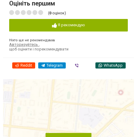
Оцініть першим
(
0
оцінок)
Я рекомендую
Ніхто ще не рекомендував
Авторизуйтесь
,
щоб оцінити і порекомендувати
Reddit
Telegram
Viber
WhatsApp