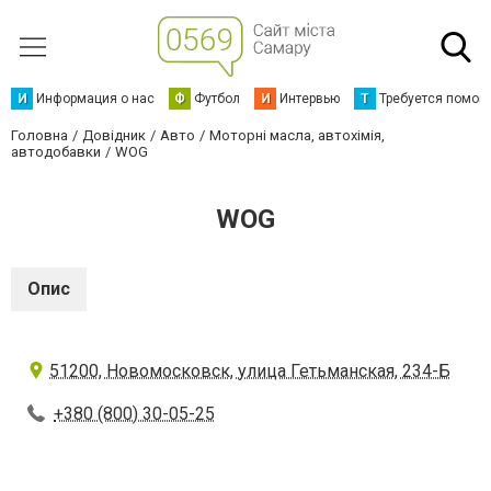
И
Информация о нас
Ф
Футбол
И
Интервью
Т
Требуется помощ
Головна
Довідник
Авто
Моторні масла, автохімія,
автодобавки
WOG
WOG
Опис
51200, Новомосковск, улица Гетьманская, 234-Б
+380 (800) 30-05-25