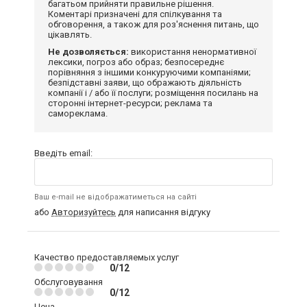
багатьом прийняти правильне рішення.
Коментарі призначені для спілкування та
обговорення, а також для роз'яснення питань, що
цікавлять.
Не дозволяється:
використання ненормативної
лексики, погроз або образ; безпосереднє
порівняння з іншими конкуруючими компаніями;
безпідставні заяви, що ображають діяльність
компанії і / або її послуги; розміщення посилань на
сторонні інтернет-ресурси; реклама та
самореклама.
Введіть email:
Ваш e-mail не відображатиметься на сайті
або
Авторизуйтесь
для написання відгуку
Качество предоставляемых услуг
0/12
Обслуговування
0/12
Цена