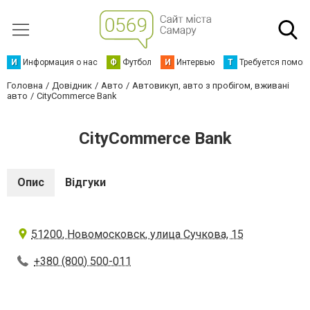
И
Информация о нас
Ф
Футбол
И
Интервью
Т
Требуется помощ
Головна
Довідник
Авто
Автовикуп, авто з пробігом, вживані
авто
CityCommerce Bank
CityCommerce Bank
Опис
Відгуки
51200, Новомосковск, улица Сучкова, 15
+380 (800) 500-011