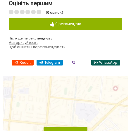
Оцініть першим
(
0
оцінок)
Я рекомендую
Ніхто ще не рекомендував
Авторизуйтесь
,
щоб оцінити і порекомендувати
Reddit
Telegram
Viber
WhatsApp