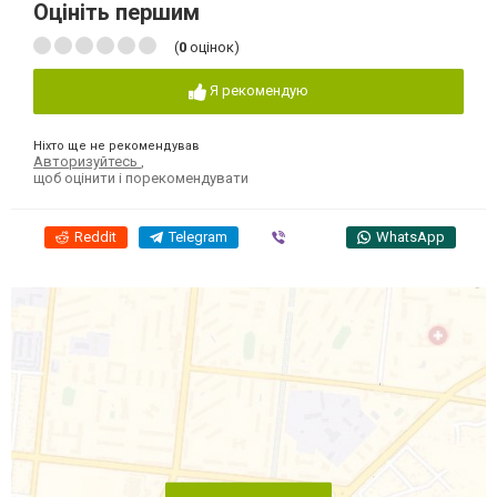
Оцініть першим
(
0
оцінок)
Я рекомендую
Ніхто ще не рекомендував
Авторизуйтесь
,
щоб оцінити і порекомендувати
Reddit
Telegram
Viber
WhatsApp