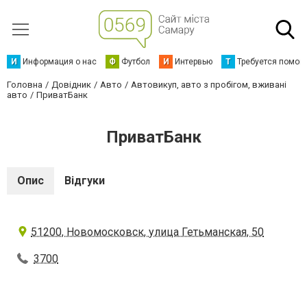
И
Информация о нас
Ф
Футбол
И
Интервью
Т
Требуется помощ
Головна
Довідник
Авто
Автовикуп, авто з пробігом, вживані
авто
ПриватБанк
ПриватБанк
Опис
Відгуки
51200, Новомосковск, улица Гетьманская, 50
3700