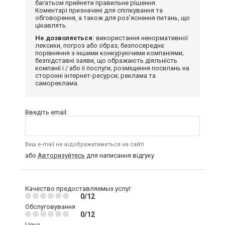
багатьом прийняти правильне рішення.
Коментарі призначені для спілкування та
обговорення, а також для роз'яснення питань, що
цікавлять.
Не дозволяється:
використання ненормативної
лексики, погроз або образ; безпосереднє
порівняння з іншими конкуруючими компаніями;
безпідставні заяви, що ображають діяльність
компанії і / або її послуги; розміщення посилань на
сторонні інтернет-ресурси; реклама та
самореклама.
Введіть email:
Ваш e-mail не відображатиметься на сайті
або
Авторизуйтесь
для написання відгуку
Качество предоставляемых услуг
0/12
Обслуговування
0/12
Цена