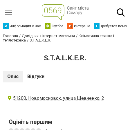
И
Информация о нас
Ф
Футбол
И
Интервью
Т
Требуется помощ
Головна
Довідник
Інтернет-магазини
Кліматична техніка і
теплотехніка
S.T.A.L.K.E.R.
S.T.A.L.K.E.R.
Опис
Відгуки
51200, Новомосковск, улица Шевченко, 2
Оцініть першим