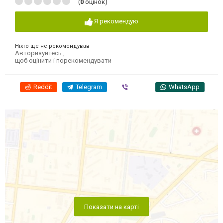
(
0
оцінок)
Я рекомендую
Ніхто ще не рекомендував
Авторизуйтесь
,
щоб оцінити і порекомендувати
Reddit
Telegram
Viber
WhatsApp
Показати на карті