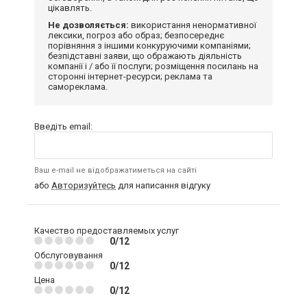
цікавлять.
Не дозволяється:
використання ненормативної
лексики, погроз або образ; безпосереднє
порівняння з іншими конкуруючими компаніями;
безпідставні заяви, що ображають діяльність
компанії і / або її послуги; розміщення посилань на
сторонні інтернет-ресурси; реклама та
самореклама.
Введіть email:
Ваш e-mail не відображатиметься на сайті
або
Авторизуйтесь
для написання відгуку
Качество предоставляемых услуг
0/12
Обслуговування
0/12
Цена
0/12