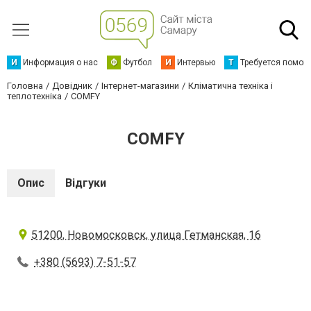
И
Информация о нас
Ф
Футбол
И
Интервью
Т
Требуется помощ
Головна
Довідник
Інтернет-магазини
Кліматична техніка і
теплотехніка
COMFY
COMFY
Опис
Відгуки
51200, Новомосковск, улица Гетманская, 16
+380 (5693) 7-51-57