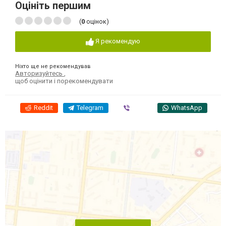
Оцініть першим
(
0
оцінок)
Я рекомендую
Ніхто ще не рекомендував
Авторизуйтесь
,
щоб оцінити і порекомендувати
Reddit
Telegram
Viber
WhatsApp