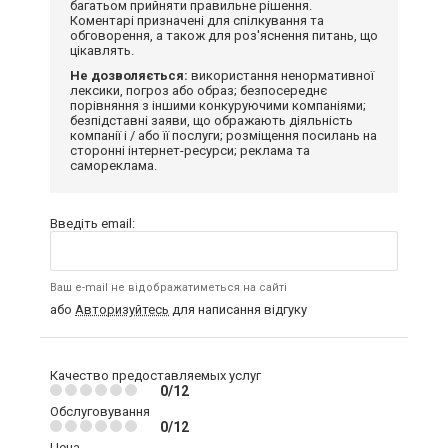
багатьом прийняти правильне рішення.
Коментарі призначені для спілкування та
обговорення, а також для роз'яснення питань, що
цікавлять.
Не дозволяється:
використання ненормативної
лексики, погроз або образ; безпосереднє
порівняння з іншими конкуруючими компаніями;
безпідставні заяви, що ображають діяльність
компанії і / або її послуги; розміщення посилань на
сторонні інтернет-ресурси; реклама та
самореклама.
Введіть email:
Ваш e-mail не відображатиметься на сайті
або
Авторизуйтесь
для написання відгуку
Качество предоставляемых услуг
0/12
Обслуговування
0/12
Цена