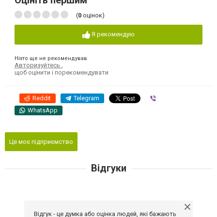
Оцініть першим
(
0
оцінок)
Я рекомендую
Ніхто ще не рекомендував
Авторизуйтесь
,
щоб оцінити і порекомендувати
Reddit
Telegram
Viber
WhatsApp
Це моє підприємство
Відгуки
Відгук - це думка або оцінка людей, які бажають