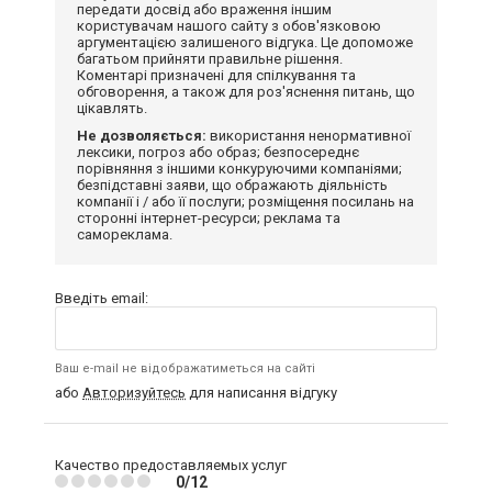
передати досвід або враження іншим
користувачам нашого сайту з обов'язковою
аргументацією залишеного відгука. Це допоможе
багатьом прийняти правильне рішення.
Коментарі призначені для спілкування та
обговорення, а також для роз'яснення питань, що
цікавлять.
Не дозволяється:
використання ненормативної
лексики, погроз або образ; безпосереднє
порівняння з іншими конкуруючими компаніями;
безпідставні заяви, що ображають діяльність
компанії і / або її послуги; розміщення посилань на
сторонні інтернет-ресурси; реклама та
самореклама.
Введіть email:
Ваш e-mail не відображатиметься на сайті
або
Авторизуйтесь
для написання відгуку
Качество предоставляемых услуг
0/12