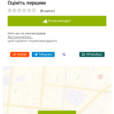
Оцініть першим
(
0
оцінок)
Я рекомендую
Ніхто ще не рекомендував
Авторизуйтесь
,
щоб оцінити і порекомендувати
Reddit
Telegram
Viber
WhatsApp