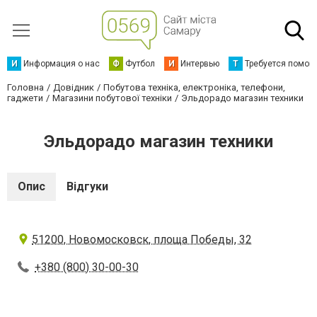
И
Информация о нас
Ф
Футбол
И
Интервью
Т
Требуется помощ
Головна
Довідник
Побутова техніка, електроніка, телефони,
гаджети
Магазини побутової техніки
Эльдорадо магазин техники
Эльдорадо магазин техники
Опис
Відгуки
51200, Новомосковск, площа Победы, 32
+380 (800) 30-00-30