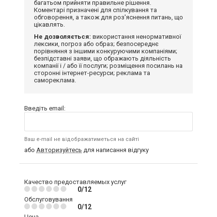
багатьом прийняти правильне рішення.
Коментарі призначені для спілкування та
обговорення, а також для роз'яснення питань, що
цікавлять.
Не дозволяється:
використання ненормативної
лексики, погроз або образ; безпосереднє
порівняння з іншими конкуруючими компаніями;
безпідставні заяви, що ображають діяльність
компанії і / або її послуги; розміщення посилань на
сторонні інтернет-ресурси; реклама та
самореклама.
Введіть email:
Ваш e-mail не відображатиметься на сайті
або
Авторизуйтесь
для написання відгуку
Качество предоставляемых услуг
0/12
Обслуговування
0/12
Цена