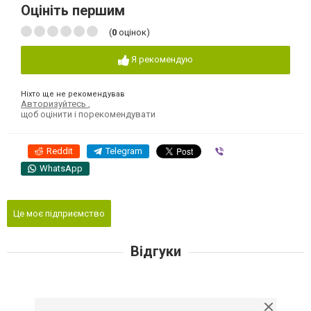
Оцініть першим
(
0
оцінок)
Я рекомендую
Ніхто ще не рекомендував
Авторизуйтесь
,
щоб оцінити і порекомендувати
Reddit
Telegram
Viber
WhatsApp
Це моє підприємство
Відгуки