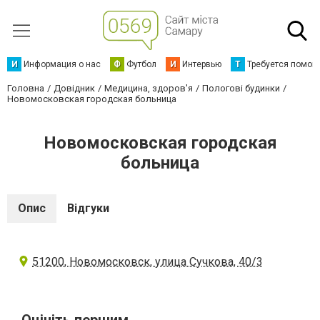
И
Информация о нас
Ф
Футбол
И
Интервью
Т
Требуется помощ
Головна
Довідник
Медицина, здоров'я
Пологові будинки
Новомосковская городская больница
Новомосковская городская
больница
Опис
Відгуки
51200, Новомосковск, улица Сучкова, 40/3