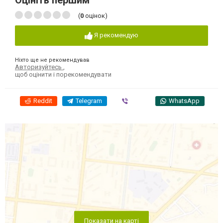
Оцініть першим
(
0
оцінок)
Я рекомендую
Ніхто ще не рекомендував
Авторизуйтесь
,
щоб оцінити і порекомендувати
Reddit
Telegram
Viber
WhatsApp
Показати на карті