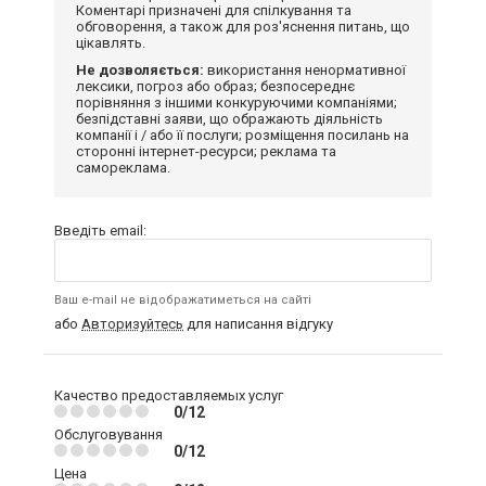
Коментарі призначені для спілкування та
обговорення, а також для роз'яснення питань, що
цікавлять.
Не дозволяється:
використання ненормативної
лексики, погроз або образ; безпосереднє
порівняння з іншими конкуруючими компаніями;
безпідставні заяви, що ображають діяльність
компанії і / або її послуги; розміщення посилань на
сторонні інтернет-ресурси; реклама та
самореклама.
Введіть email:
Ваш e-mail не відображатиметься на сайті
або
Авторизуйтесь
для написання відгуку
Качество предоставляемых услуг
0/12
Обслуговування
0/12
Цена