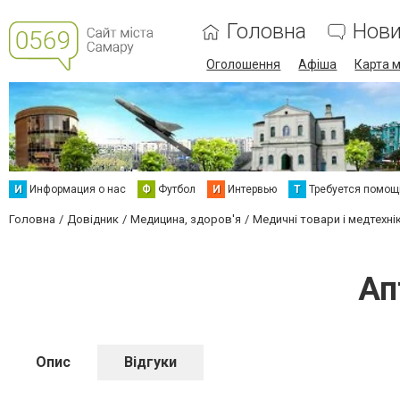
Головна
Нов
Оголошення
Афіша
Карта м
И
Информация о нас
Ф
Футбол
И
Интервью
Т
Требуется помощ
Головна
Довідник
Медицина, здоров'я
Медичні товари і медтехні
Ап
Опис
Відгуки