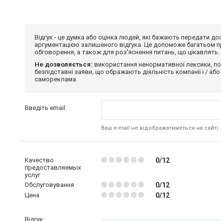
Відгук - це думка або оцінка людей, які бажають передати 
аргументацією залишеного відгука. Це допоможе багатьом пр
обговорення, а також для роз'яснення питань, що цікавлять.
Не дозволяється:
використання ненормативної лексики, по
безпідставні заяви, що ображають діяльність компанії і / або
самореклама.
Введіть email:
Ваш e-mail не відображатиметься на сайті
Качество
0/12
предоставляемых
услуг
Обслуговування
0/12
Цена
0/12
Відгук: