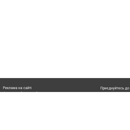
Реклама на сайті
Приєднуйтесь до 
Франшиза "CitySites"
З питань реклами:
Допускається цит
rek@citysites.ua
тексті обов'язко
розміщення прямо
абзацу в тексті 