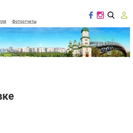
лля
Фотоотчеты
вке