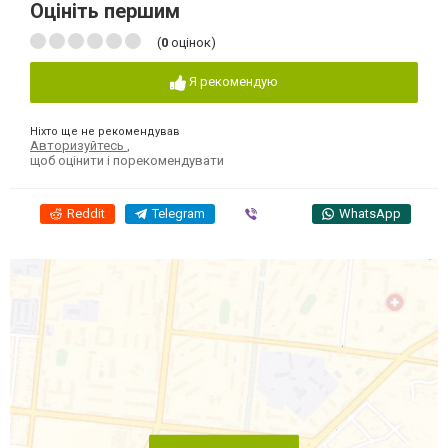
Оцініть першим
(
0
оцінок)
Я рекомендую
Ніхто ще не рекомендував
Авторизуйтесь
,
щоб оцінити і порекомендувати
Reddit
Telegram
Viber
WhatsApp