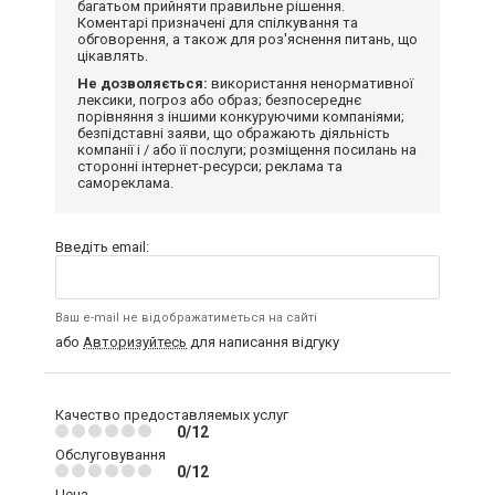
багатьом прийняти правильне рішення.
Коментарі призначені для спілкування та
обговорення, а також для роз'яснення питань, що
цікавлять.
Не дозволяється:
використання ненормативної
лексики, погроз або образ; безпосереднє
порівняння з іншими конкуруючими компаніями;
безпідставні заяви, що ображають діяльність
компанії і / або її послуги; розміщення посилань на
сторонні інтернет-ресурси; реклама та
самореклама.
Введіть email:
Ваш e-mail не відображатиметься на сайті
або
Авторизуйтесь
для написання відгуку
Качество предоставляемых услуг
0/12
Обслуговування
0/12
Цена