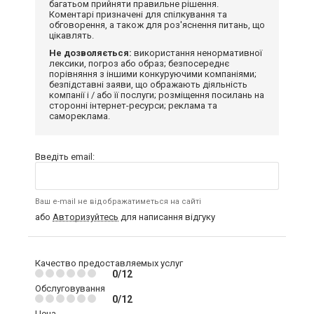
багатьом прийняти правильне рішення.
Коментарі призначені для спілкування та
обговорення, а також для роз'яснення питань, що
цікавлять.
Не дозволяється:
використання ненормативної
лексики, погроз або образ; безпосереднє
порівняння з іншими конкуруючими компаніями;
безпідставні заяви, що ображають діяльність
компанії і / або її послуги; розміщення посилань на
сторонні інтернет-ресурси; реклама та
самореклама.
Введіть email:
Ваш e-mail не відображатиметься на сайті
або
Авторизуйтесь
для написання відгуку
Качество предоставляемых услуг
0/12
Обслуговування
0/12
Цена