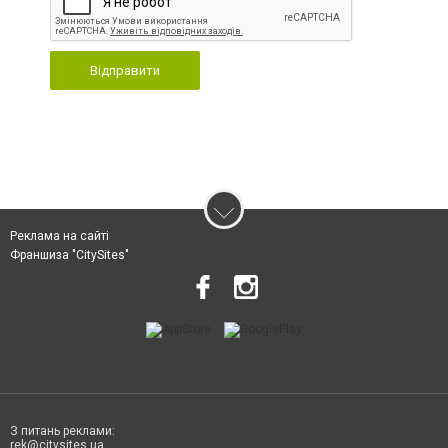
Відправити
Реклама на сайті
Франшиза "CitySites"
З питань реклами:
rek@citysites.ua