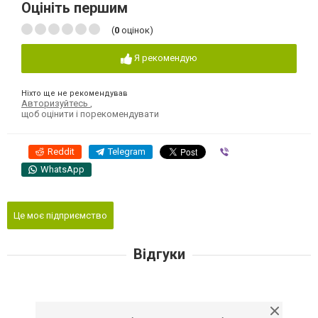
Оцініть першим
(
0
оцінок)
Я рекомендую
Ніхто ще не рекомендував
Авторизуйтесь
,
щоб оцінити і порекомендувати
Reddit
Telegram
Viber
WhatsApp
Це моє підприємство
Відгуки