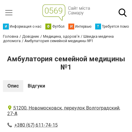
И
Информация о нас
Ф
Футбол
И
Интервью
Т
Требуется помощ
Головна
Довідник
Медицина, здоров'я
Швидка медична
допомога
Амбулатория семейной медицины №1
Амбулатория семейной медицины
№1
Опис
Відгуки
51200, Новомосковск, переулок Волгоградский,
27-А
+380 (67) 611-74-15