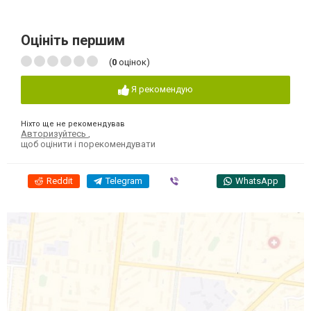
Оцініть першим
(
0
оцінок)
Я рекомендую
Ніхто ще не рекомендував
Авторизуйтесь
,
щоб оцінити і порекомендувати
Reddit
Telegram
Viber
WhatsApp