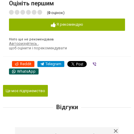
Оцініть першим
(
0
оцінок)
Я рекомендую
Ніхто ще не рекомендував
Авторизуйтесь
,
щоб оцінити і порекомендувати
Reddit
Telegram
Viber
WhatsApp
Це моє підприємство
Відгуки