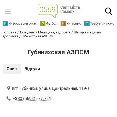
И
Информация о нас
Ф
Футбол
И
Интервью
Т
Требуется помощ
Головна
Довідник
Медицина, здоров'я
Швидка медична
допомога
Губинихская АЗПСМ
Губинихская АЗПСМ
Опис
Відгуки
пгт. Губиниха, улица Центральная, 119-а
+380 (5693) 5-72-21