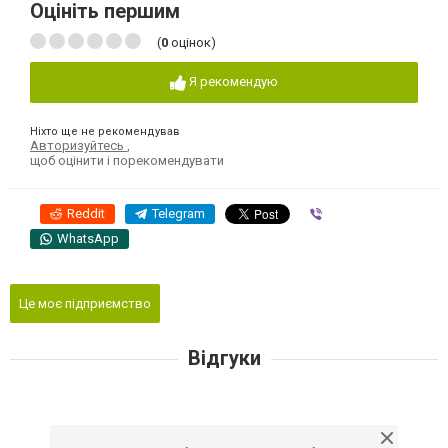
Оцініть першим
(
0
оцінок)
Я рекомендую
Ніхто ще не рекомендував
Авторизуйтесь
,
щоб оцінити і порекомендувати
Reddit
Telegram
Viber
WhatsApp
Це моє підприємство
Відгуки