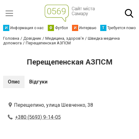
И
Информация о нас
Ф
Футбол
И
Интервью
Т
Требуется помощ
Головна
Довідник
Медицина, здоров'я
Швидка медична
допомога
Перещепенская АЗПСМ
Перещепенская АЗПСМ
Опис
Відгуки
Перещепино, улица Шевченко, 38
+380 (5693) 9-14-05